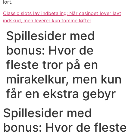
lort.
Classic slots lav indbetaling: Når casinoet lover lavt
indskud, men leverer kun tomme løfter
Spillesider med
bonus: Hvor de
fleste tror på en
mirakelkur, men kun
får en ekstra gebyr
Spillesider med
bonus: Hvor de fleste