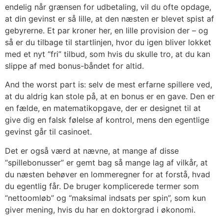
endelig når grænsen for udbetaling, vil du ofte opdage,
at din gevinst er så lille, at den næsten er blevet spist af
gebyrerne. Et par kroner her, en lille provision der – og
så er du tilbage til startlinjen, hvor du igen bliver lokket
med et nyt “fri” tilbud, som hvis du skulle tro, at du kan
slippe af med bonus-båndet for altid.
And the worst part is: selv de mest erfarne spillere ved,
at du aldrig kan stole på, at en bonus er en gave. Den er
en fælde, en matematikopgave, der er designet til at
give dig en falsk følelse af kontrol, mens den egentlige
gevinst går til casinoet.
Det er også værd at nævne, at mange af disse
“spillebonusser” er gemt bag så mange lag af vilkår, at
du næsten behøver en lommeregner for at forstå, hvad
du egentlig får. De bruger komplicerede termer som
“nettoomløb” og “maksimal indsats per spin”, som kun
giver mening, hvis du har en doktorgrad i økonomi.