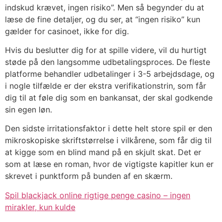
indskud krævet, ingen risiko”. Men så begynder du at
læse de fine detaljer, og du ser, at “ingen risiko” kun
gælder for casinoet, ikke for dig.
Hvis du beslutter dig for at spille videre, vil du hurtigt
støde på den langsomme udbetalingsproces. De fleste
platforme behandler udbetalinger i 3-5 arbejdsdage, og
i nogle tilfælde er der ekstra verifikationstrin, som får
dig til at føle dig som en bankansat, der skal godkende
sin egen løn.
Den sidste irritationsfaktor i dette helt store spil er den
mikroskopiske skriftstørrelse i vilkårene, som får dig til
at kigge som en blind mand på en skjult skat. Det er
som at læse en roman, hvor de vigtigste kapitler kun er
skrevet i punktform på bunden af en skærm.
Spil blackjack online rigtige penge casino – ingen
mirakler, kun kulde