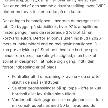
motel‑receptionist, der smiler over en ny malet væg.
Det er en del af den samme cirkusforestilling, hvor “VIP”
blot er en farvet klistermærke på din konto.
Der er ingen hemmelighed i, hvordan de beregner dit
tab. De bygger på statistikker, hvor 97 % af spillerne
mister penge, mens de resterende 3 % blot får en
kortvarig eufori. Derfor er bonus uden indskud i 2026
mere et lokkemiddel end en reel gevinstmulighed. Du
kan prøve lykken på Starburst, hvor de hurtige spin
minder om deres marketing‑hastighed, men husk at
spillet er designet til at holde dig i gang, indtil den
første indbetaling er på plads.
Kontrollér altid omsætningskravene – de er ofte
skjult i de små skrifttyper.
Se efter begrænsninger på spiltype – ofte er kun
bordspil eller lav‑risiko slots tilladt.
Vurder udbetalingsgrænsen – nogle bonusser kan
maksimalt udbetales med 50 kr., hvad end du