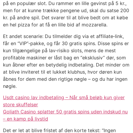
på en populær slot. Du rammer en lille gevinst på 5 kr.,
men for at kunne trække pengene ud, skal du satse 200
kr. på andre spil. Det svarer til at blive bedt om at købe
en hel pizza for at få en lille bid af mozzarella.
Et andet scenarie: Du tilmelder dig via et affiliate‑link,
får en “VIP”‑pakke, og får 30 gratis spins. Disse spins er
kun tilgængelige på lav‑risiko slots, mens de mest
profitable maskiner er låst bag en “eksklusiv” dør, som
kun åbner efter en betydelig indbetaling. Det minder om
at blive inviteret til et lukket klubhus, hvor døren kun
åbnes for dem med den rigtige nøgle – og du har ingen
nøgle.
Usdt casino lav indbetaling – Når små beløb kun giver
store skuffelser
Goliath Casino splatter 50 gratis spins uden indskud nu
– en kamp på livstid
Det er let at blive fristet af den korte tekst: “Ingen