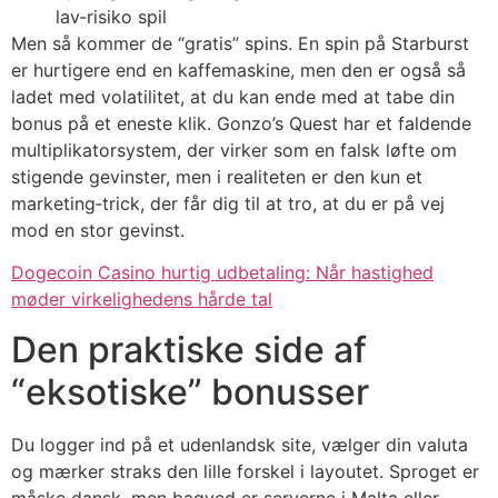
lav‑risiko spil
Men så kommer de “gratis” spins. En spin på Starburst
er hurtigere end en kaffemaskine, men den er også så
ladet med volatilitet, at du kan ende med at tabe din
bonus på et eneste klik. Gonzo’s Quest har et faldende
multiplikatorsystem, der virker som en falsk løfte om
stigende gevinster, men i realiteten er den kun et
marketing‑trick, der får dig til at tro, at du er på vej
mod en stor gevinst.
Dogecoin Casino hurtig udbetaling: Når hastighed
møder virkelighedens hårde tal
Den praktiske side af
“eksotiske” bonusser
Du logger ind på et udenlandsk site, vælger din valuta
og mærker straks den lille forskel i layoutet. Sproget er
måske dansk, men bagved er serverne i Malta eller