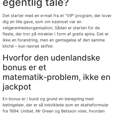
egentlig tåle?
Det starter med en e‑mail fra et “VIP” program, der lover
dig en lille gave, som om kasinoet var en
velgørenhedsorganisation. Sådan er starten for de
fleste, der tror på mirakler i form af gratis spins. Det er
ikke en forandring, men en gentagelse af den samme
kliché – kun navnet skifter.
Hvorfor den udenlandske
bonus er et
matematik‑problem, ikke en
jackpot
En bonus er i bund og grund en beregning med
betingelser, der er så indviklede som en skatteformular
fra 1994. Unibet, Mr Green og Betsson viser, hvordan