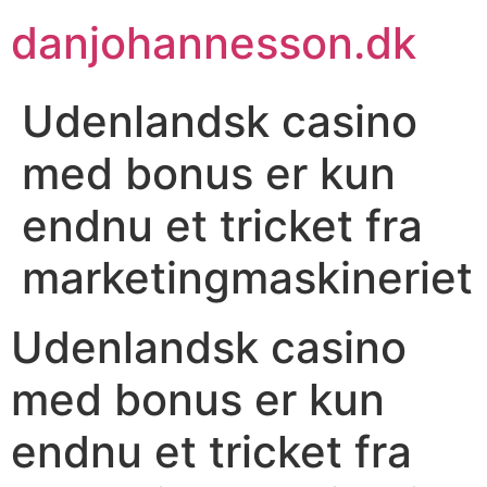
Videre
danjohannesson.dk
til
indhold
Udenlandsk casino
med bonus er kun
endnu et tricket fra
marketingmaskineriet
Udenlandsk casino
med bonus er kun
endnu et tricket fra