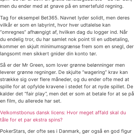
men du ender med at gnave på en smertefuld regning.
Tag for eksempel Bet365. Navnet lyder solidt, men deres
vilkår er som en labyrint, hvor hver udtalelse kan
“omregnes” afhængigt af, hvilken dag du logger ind. Når
du endelig tror, du har samlet nok point til en udbetaling,
kommer en skjult minimumsgrænse frem som en snegl, der
langsomt men sikkert gnider din konto tør.
Så er der Mr Green, som lover grønne belønninger men
leverer grønne regninger. De skjulte “wagering” krav kan
strække sig over flere måneder, og du ender ofte med at
spille for at opfylde kravene i stedet for at nyde spillet. De
kalder det “fair play”, men det er som at betale for at se på
en film, du allerede har set.
Velkomstbonus dansk licens: Hvor meget affald skal du
tåle for et par ekstra spins?
PokerStars, der ofte ses i Danmark, gør også en god figur