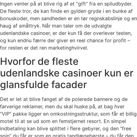
Ingen venter på at blive rig af et “gift” fra en spiludbyder.
De fleste tror, de kan finde en gylden gryde i en bunke af
bonuskoder, men sandheden er en tør regnskabslinje og en
haug af småttryk. Når man taler om de udvalgte
udenlandske casinoer, er der kun få der overlever testen,
og kun endnu færre der giver en reel chance for profit –
for resten er det ren marketinghvirvel.
Hvorfor de fleste
udenlandske casinoer kun er
glansfulde facader
Det er let at blive fanget af de polerede bannere og de
farverige reklamer, men du skal huske på, at bag hver
“VIP” pakke ligger en omkostningsstruktur, som får et billig
motel til at se ud som en femstjernet resort. En simpel
indbetaling kan blive splittet i flere gebyrer, og den “free
spin” du får er som en gratis tandlægebørste – du får den,