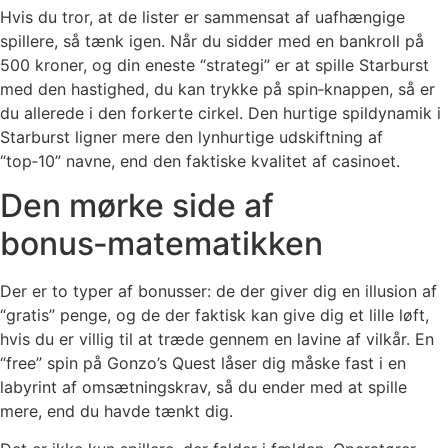
Hvis du tror, at de lister er sammensat af uafhængige
spillere, så tænk igen. Når du sidder med en bankroll på
500 kroner, og din eneste “strategi” er at spille Starburst
med den hastighed, du kan trykke på spin‑knappen, så er
du allerede i den forkerte cirkel. Den hurtige spildynamik i
Starburst ligner mere den lynhurtige udskiftning af
“top‑10” navne, end den faktiske kvalitet af casinoet.
Den mørke side af
bonus‑matematikken
Der er to typer af bonusser: de der giver dig en illusion af
“gratis” penge, og de der faktisk kan give dig et lille løft,
hvis du er villig til at træde gennem en lavine af vilkår. En
“free” spin på Gonzo’s Quest låser dig måske fast i en
labyrint af omsætningskrav, så du ender med at spille
mere, end du havde tænkt dig.