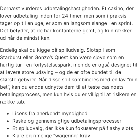
Dernæst vurderes udbetalingshastigheden. Et casino, der
lover udbetaling inden for 24 timer, men som i praksis
tager op til en uge, er som en langsom slange i en sprint.
Det betyder, at de har kontanterne gemt, og kun rækker
ud når de mindst kan.
Endelig skal du kigge på spilludvalg. Slotspil som
Starburst eller Gonzo’s Quest kan være sjove som en
hurtig tur i en forlystelsespark, men de er også designet til
at levere store udsving – og de er ofte bundet til de
største gebyrer. Når disse spil kombineres med en lav “min
bet”, kan du endda udnytte dem til at teste casinoets
betalingsprocess, men kun hvis du er villig til at risikere en
række tab.
Licens fra anerkendt myndighed
Raske og gennemsigtige udbetalingsprocesser
Et spiludvalg, der ikke kun fokuserer på flashy slots
Klare og rimelige “wagering” krav