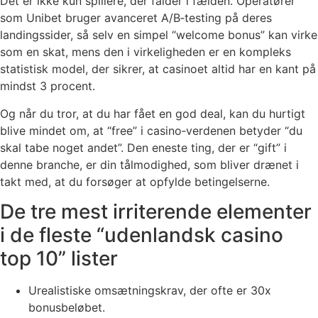
Det er ikke kun spillere, der falder i fælden. Operatører
som Unibet bruger avanceret A/B‑testing på deres
landingssider, så selv en simpel “welcome bonus” kan virke
som en skat, mens den i virkeligheden er en kompleks
statistisk model, der sikrer, at casinoet altid har en kant på
mindst 3 procent.
Og når du tror, at du har fået en god deal, kan du hurtigt
blive mindet om, at “free” i casino‑verdenen betyder “du
skal tabe noget andet”. Den eneste ting, der er “gift” i
denne branche, er din tålmodighed, som bliver drænet i
takt med, at du forsøger at opfylde betingelserne.
De tre mest irriterende elementer
i de fleste “udenlandsk casino
top 10” lister
Urealistiske omsætningskrav, der ofte er 30x
bonusbeløbet.