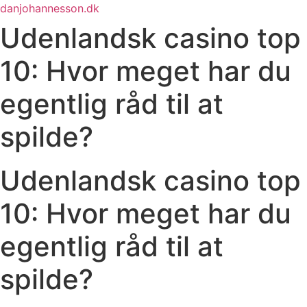
Videre
danjohannesson.dk
til
Udenlandsk casino top
indhold
10: Hvor meget har du
egentlig råd til at
spilde?
Udenlandsk casino top
10: Hvor meget har du
egentlig råd til at
spilde?