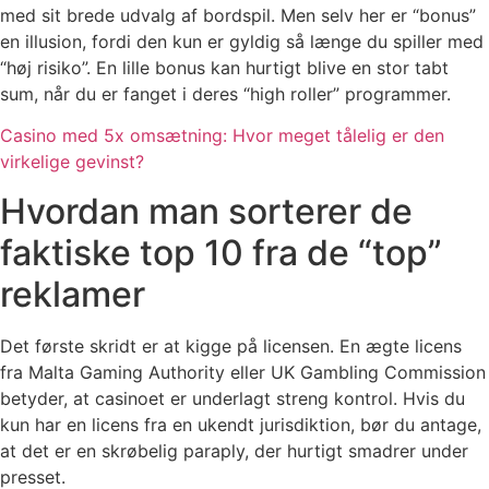
med sit brede udvalg af bordspil. Men selv her er “bonus”
en illusion, fordi den kun er gyldig så længe du spiller med
“høj risiko”. En lille bonus kan hurtigt blive en stor tabt
sum, når du er fanget i deres “high roller” programmer.
Casino med 5x omsætning: Hvor meget tålelig er den
virkelige gevinst?
Hvordan man sorterer de
faktiske top 10 fra de “top”
reklamer
Det første skridt er at kigge på licensen. En ægte licens
fra Malta Gaming Authority eller UK Gambling Commission
betyder, at casinoet er underlagt streng kontrol. Hvis du
kun har en licens fra en ukendt jurisdiktion, bør du antage,
at det er en skrøbelig paraply, der hurtigt smadrer under
presset.