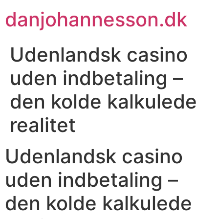
Videre
danjohannesson.dk
til
indhold
Udenlandsk casino
uden indbetaling –
den kolde kalkulede
realitet
Udenlandsk casino
uden indbetaling –
den kolde kalkulede