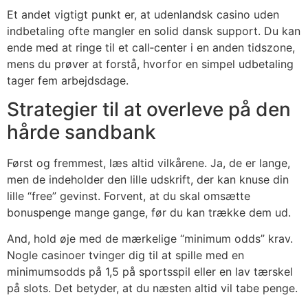
Et andet vigtigt punkt er, at udenlandsk casino uden
indbetaling ofte mangler en solid dansk support. Du kan
ende med at ringe til et call‑center i en anden tidszone,
mens du prøver at forstå, hvorfor en simpel udbetaling
tager fem arbejdsdage.
Strategier til at overleve på den
hårde sandbank
Først og fremmest, læs altid vilkårene. Ja, de er lange,
men de indeholder den lille udskrift, der kan knuse din
lille “free” gevinst. Forvent, at du skal omsætte
bonuspenge mange gange, før du kan trække dem ud.
And, hold øje med de mærkelige “minimum odds” krav.
Nogle casinoer tvinger dig til at spille med en
minimumsodds på 1,5 på sportsspil eller en lav tærskel
på slots. Det betyder, at du næsten altid vil tabe penge.