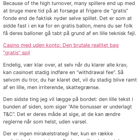
Because of the high turnover, many spillere end up med
at bruge mere tid på at forsøge at frigøre de “gratis”
fonde end de faktisk nyder selve spillet. Det er som at
sidde fast i en kø for en gratis ballon, mens du ser folk
få deres balloner gå tabt på grund af en lille teknisk fejl.
Casino med uden konto: Den brutale realitet bag
“gratis” spil
Endelig, vær klar over, at selv når du klarer alle krav,
kan casinoet stadig indføre en “withdrawal fee”. Så
selvom du tror, du har klaret det, vil du stadig blive ramt
af en lille, men irriterende, skattegrænse.
Den sidste ting jeg vil lægge på bordet: den lille tekst i
bunden af siden, som siger “Alle bonusser er underlagt
T&C”. Det er deres måde at sige, at de kan ændre
reglerne når som helst, uden varsel.
Der er ingen mirakelstrategi her, kun en række