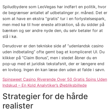
Spiludbydere som LeoVegas har indført en politik, hvor
de begrænser antallet af udbetalinger pr. måned. Det er
som at have en ekstra “gratis” tur i en forlystelsespark,
men med kø til hver eneste attraktion, så du sidder på
bænken og ser andre nyde den, du selv betaler for at
stå i kø.
Derudover er den tekniske side af “udenlandsk casino
uden indbetaling” ofte gemt bag et kompliceret UI. Du
klikker på “Claim Bonus”, men i stedet åbner du en
pop‑up med et juridisk tekstafsnit, der er længere end
en lovbog. Ingen én kan læse den uden at falde i søvn.
Spinsweet Casino Riverende Over 50 Gratis Spins Uden
Indskud – En Kold Analytiker’s Øjebliksbillede
Strategier for de hårde
realister