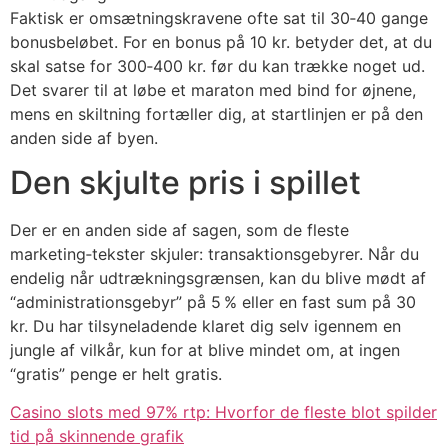
Faktisk er omsætningskravene ofte sat til 30‑40 gange
bonusbeløbet. For en bonus på 10 kr. betyder det, at du
skal satse for 300‑400 kr. før du kan trække noget ud.
Det svarer til at løbe et maraton med bind for øjnene,
mens en skiltning fortæller dig, at startlinjen er på den
anden side af byen.
Den skjulte pris i spillet
Der er en anden side af sagen, som de fleste
marketing‑tekster skjuler: transaktionsgebyrer. Når du
endelig når udtrækningsgrænsen, kan du blive mødt af
“administrationsgebyr” på 5 % eller en fast sum på 30
kr. Du har tilsyneladende klaret dig selv igennem en
jungle af vilkår, kun for at blive mindet om, at ingen
“gratis” penge er helt gratis.
Casino slots med 97% rtp: Hvorfor de fleste blot spilder
tid på skinnende grafik