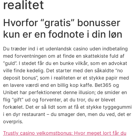
realitet
Hvorfor “gratis” bonusser
kun er en fodnote i din løn
Du træder ind i et udenlandsk casino uden indbetaling
med forventningen om at finde en skattekiste fuld af
“guld”. I stedet får du en bunke vilkår, som en advokat
ville finde kedelig. Det starter med den såkaldte “no
deposit bonus”, som i realiteten er et stykke papir med
en lavere værdi end en billig kop kaffe. Bet365 og
Unibet har perfektioneret denne illusion; de smider en
flig “gift” ud og forventer, at du tror, du er blevet
forkælet. Det er så lidt som at få et stykke tyggegummi
i en dyr restaurant – du smager den, men du ved, det er
overpris.
Trustly casino velkomstbonus: Hvor meget lort får du