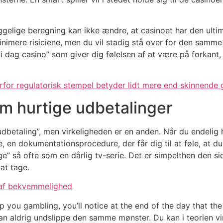
elige beregning kan ikke ændre, at casinoet har den ultima
minimere risiciene, men du vil stadig stå over for den samme
s i dag casino” som giver dig følelsen af at være på forkant
or regulatorisk stempel betyder lidt mere end skinnende g
m hurtige udbetalinger
udbetaling”, men virkeligheden er en anden. Når du endelig 
 en dokumentationsprocedure, der får dig til at føle, at du 
” så ofte som en dårlig tv-serie. Det er simpelthen den sids
at tage.
n af bekvemmelighed
ou gambling, you’ll notice at the end of the day that the “f
an aldrig undslippe den samme mønster. Du kan i teorien vi