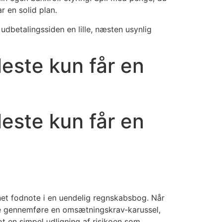
r en solid plan.
dbetalingssiden en lille, næsten usynlig
leste kun får en
leste kun får en
gnet fodnote i en uendelig regnskabsbog. Når
rede gennemføre en omsætningskrav‑karussel,
ot en simpel udligning af risikoen som