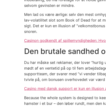
selvom gevinsten er mindre.
Men lad os være ærlige: selv den mest omhygg
lav‑volatilitet slot som Book of Dead for at 
sigt. Det er kun en illusion af “velkomstbonu
snoren.
Casinon godkendt af spillemyndigheden: Hvorf
Den brutale sandhed o
Du har måske set reklamer, der lover “hurtig 
mødt af en ventetid på op til fem arbejdsdage,
supportteam, der svarer med “vi vender tilbage
tvivle på, om bonusen overhovedet var værd 
Casino med dansk support er kun en illusio
Because the whole system is designed to keep y
hamster i et bur – den løber rundt, men den k