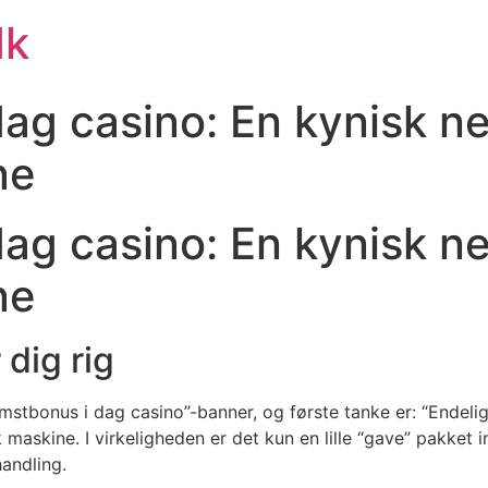
dk
ag casino: En kynisk ne
ne
ag casino: En kynisk ne
ne
 dig rig
stbonus i dag casino”-banner, og første tanke er: “Endelig l
sk maskine. I virkeligheden er det kun en lille “gave” pakket
handling.