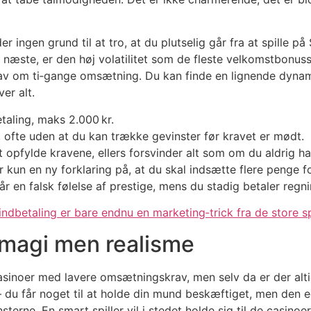
 ingen grund til at tro, at du plutselig går fra at spille på
n næste, er den høj volatilitet som de fleste velkomstbonusse
v om ti‑gange omsætning. Du kan finde en lignende dynamik
er alt.
taling, maks 2.000 kr.
fte uden at du kan trække gevinster før kravet er mødt.
 opfylde kravene, ellers forsvinder alt som om du aldrig h
kun en ny forklaring på, at du skal indsætte flere penge for
 en falsk følelse af prestige, mens du stadig betaler regn
dbetaling er bare endnu en marketing‑trick fra de store sp
 magi men realisme
inoer med lavere omsætningskrav, men selv da er der altid e
 – du får noget til at holde din mund beskæftiget, men den 
terne. En smart spiller vil i stedet holde sig til de casinoe