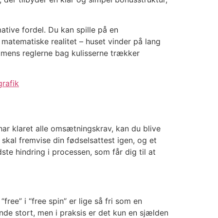
tive fordel. Du kan spille på en
 matematiske realitet – huset vinder på lang
, mens reglerne bag kulisserne trækker
rafik
har klaret alle omsætningskrav, kan du blive
skal fremvise din fødselsattest igen, og et
te hindring i processen, som får dig til at
ree” i “free spin” er lige så fri som en
nde stort, men i praksis er det kun en sjælden