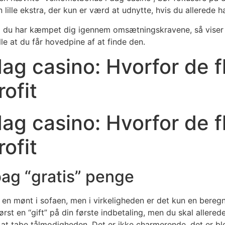
lille ekstra, der kun er værd at udnytte, hvis du allerede ha
vom du har kæmpet dig igennem omsætningskravene, så viser u
ille at du får hovedpine af at finde den.
ag casino: Hvorfor de f
rofit
ag casino: Hvorfor de f
rofit
ag “gratis” penge
de en mønt i sofaen, men i virkeligheden er det kun en bere
først en “gift” på din første indbetaling, men du skal alle
l at tabe tålmodigheden. Det er ikke charmerende, det er bl