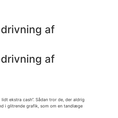
drivning af
drivning af
idt ekstra cash”. Sådan tror de, der aldrig
 ind i glitrende grafik, som om en tandlæge