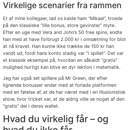
Virkelige scenarier fra rammen
Et af mine kollegaer, lad os kalde ham “Mikael”, troede
på den klassiske “lille bonus, store gevinster” myte.
Efter en uge med Vera and John’s 50 free spins, endte
han med at have forbrugt 2.000 kr i omsætning for blot
at nå kravet. Han kunne ikke trække de 150 kr han
vandt ud, fordi hans konto stadig var “i spillet”. Det var
et klassisk eksempel på, hvordan en såkaldt “gratis”
mulighed hurtigt kan blive en dyr lektion i matematik.
Jeg har også set spillere på Mr Green, der efter
lignende bonusser ender med at forlade platformen
med en følelse af, at de har været med i en illusionistisk
show, hvor tricket var, at de aldrig ville se noget af den
“gratis” del i deres wallet.
Hvad du virkelig får – og
hvad du ikke får