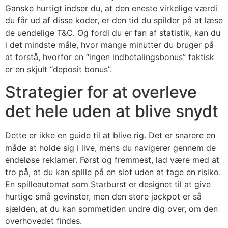
Ganske hurtigt indser du, at den eneste virkelige værdi
du får ud af disse koder, er den tid du spilder på at læse
de uendelige T&C. Og fordi du er fan af statistik, kan du
i det mindste måle, hvor mange minutter du bruger på
at forstå, hvorfor en “ingen indbetalingsbonus” faktisk
er en skjult “deposit bonus”.
Strategier for at overleve
det hele uden at blive snydt
Dette er ikke en guide til at blive rig. Det er snarere en
måde at holde sig i live, mens du navigerer gennem de
endeløse reklamer. Først og fremmest, lad være med at
tro på, at du kan spille på en slot uden at tage en risiko.
En spilleautomat som Starburst er designet til at give
hurtige små gevinster, men den store jackpot er så
sjælden, at du kan sommetiden undre dig over, om den
overhovedet findes.