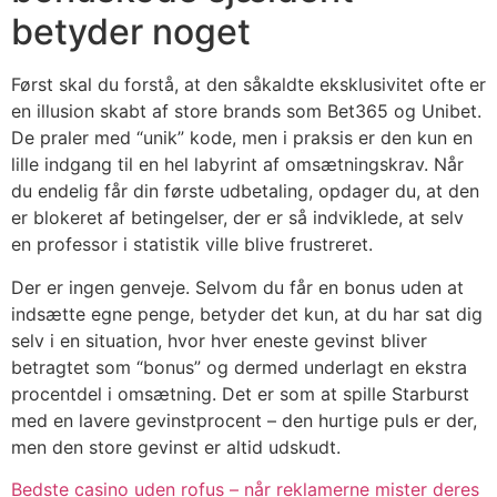
betyder noget
Først skal du forstå, at den såkaldte eksklusivitet ofte er
en illusion skabt af store brands som Bet365 og Unibet.
De praler med “unik” kode, men i praksis er den kun en
lille indgang til en hel labyrint af omsætningskrav. Når
du endelig får din første udbetaling, opdager du, at den
er blokeret af betingelser, der er så indviklede, at selv
en professor i statistik ville blive frustreret.
Der er ingen genveje. Selvom du får en bonus uden at
indsætte egne penge, betyder det kun, at du har sat dig
selv i en situation, hvor hver eneste gevinst bliver
betragtet som “bonus” og dermed underlagt en ekstra
procentdel i omsætning. Det er som at spille Starburst
med en lavere gevinstprocent – den hurtige puls er der,
men den store gevinst er altid udskudt.
Bedste casino uden rofus – når reklamerne mister deres