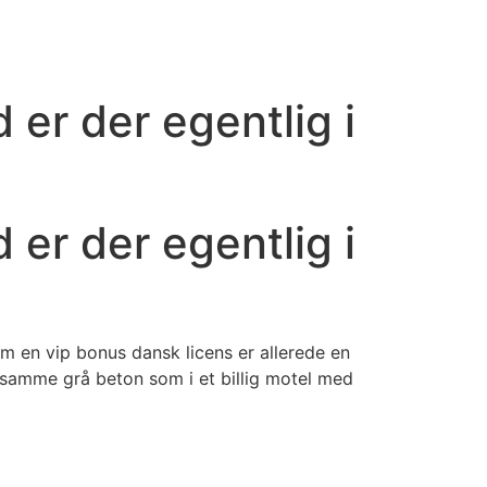
er der egentlig i
er der egentlig i
om en vip bonus dansk licens er allerede en
n samme grå beton som i et billig motel med