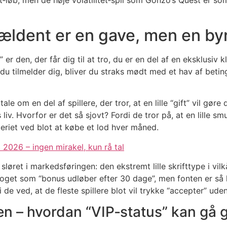
t‑løb, men de høje volatilitet‑spil som Gonzo’s Quest er so
jældent er en gave, men en by
er den, der får dig til at tro, du er en del af en eksklusiv 
 du tilmelder dig, bliver du straks mødt med et hav af beting
ale om en del af spillere, der tror, at en lille “gift” vil gør
iv. Hvorfor er det så sjovt? Fordi de tror på, at en lille smu
tteriet ved blot at købe et lod hver måned.
2026 – ingen mirakel, kun rå tal
r sløret i markedsføringen: den ekstremt lille skrifttype i vi
oget som “bonus udløber efter 30 dage”, men fonten er så lil
de ved, at de fleste spillere blot vil trykke “accepter” uden
en – hvordan “VIP‑status” kan gå g