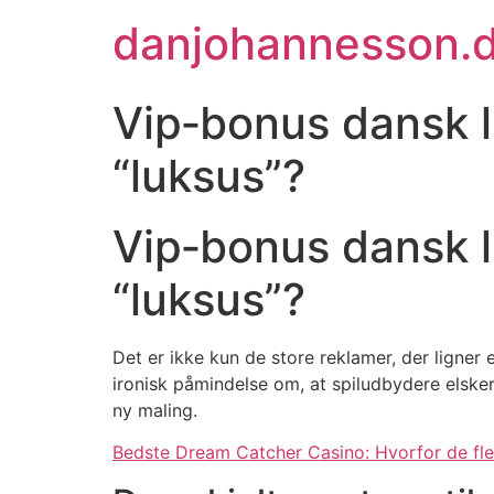
Videre
danjohannesson.
til
indhold
Vip‑bonus dansk l
“luksus”?
Vip‑bonus dansk l
“luksus”?
Det er ikke kun de store reklamer, der ligner
ironisk påmindelse om, at spiludbydere elsker
ny maling.
Bedste Dream Catcher Casino: Hvorfor de fles