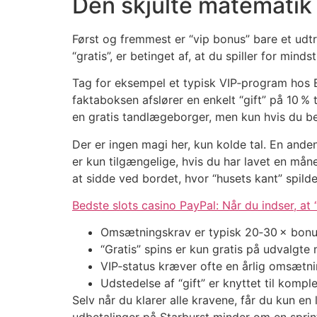
Den skjulte matematik
Først og fremmest er “vip bonus” bare et udtr
“gratis”, er betinget af, at du spiller for min
Tag for eksempel et typisk VIP‑program hos B
faktaboksen afslører en enkelt “gift” på 10 %
en gratis tandlægeborger, men kun hvis du be
Der er ingen magi her, kun kolde tal. En ande
er kun tilgængelige, hvis du har lavet en månedl
at sidde ved bordet, hvor “husets kant” spilde
Bedste slots casino PayPal: Når du indser, at
Omsætningskrav er typisk 20‑30 × bon
“Gratis” spins er kun gratis på udvalgte
VIP‑status kræver ofte en årlig omsætn
Udstedelse af “gift” er knyttet til komp
Selv når du klarer alle kravene, får du kun en