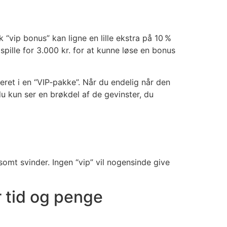
 “vip bonus” kan ligne en lille ekstra på 10 %
pille for 3.000 kr. for at kunne løse en bonus
eret i en “VIP‑pakke”. Når du endelig når den
u kun ser en brøkdel af de gevinster, du
somt svinder. Ingen “vip” vil nogensinde give
r tid og penge