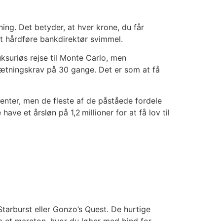
ing. Det betyder, at hver krone, du får
est hårdføre bankdirektør svimmel.
suriøs rejse til Monte Carlo, men
msætningskrav på 30 gange. Det er som at få
menter, men de fleste af de påståede fordele
ave et årsløn på 1,2 millioner for at få lov til
Starburst eller Gonzo’s Quest. De hurtige