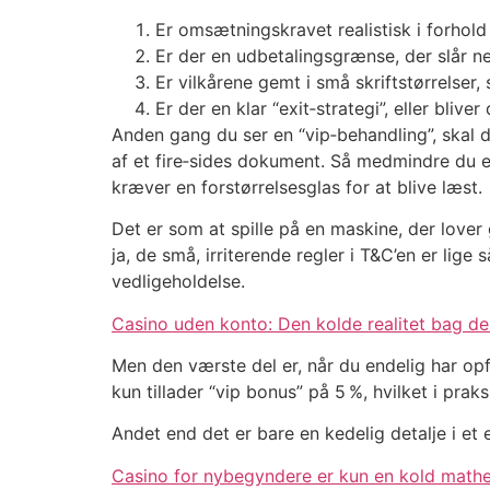
Er omsætningskravet realistisk i forhold t
Er der en udbetalingsgrænse, der slår n
Er vilkårene gemt i små skriftstørrels
Er der en klar “exit‑strategi”, eller bliv
Anden gang du ser en “vip‑behandling”, skal d
af et fire‑sides dokument. Så medmindre du er 
kræver en forstørrelsesglas for at blive læst.
Det er som at spille på en maskine, der lover g
ja, de små, irriterende regler i T&C’en er lige
vedligeholdelse.
Casino uden konto: Den kolde realitet bag de
Men den værste del er, når du endelig har opf
kun tillader “vip bonus” på 5 %, hvilket i pra
Andet end det er bare en kedelig detalje i et 
Casino for nybegyndere er kun en kold mathem