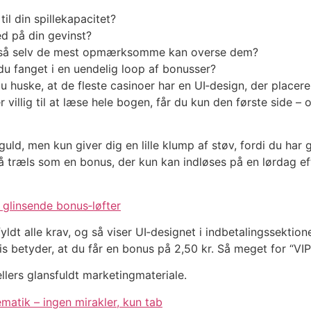
il din spillekapacitet?
ed på din gevinst?
er, så selv de mest opmærksomme kan overse dem?
er du fanget i en uendelig loop af bonusser?
u huske, at de fleste casinoer har en UI‑design, der placere
villig til at læse hele bogen, får du kun den første side – o
uld, men kun giver dig en lille klump af støv, fordi du har g
 så træls som en bonus, der kun kan indløses på en lørdag eft
 glinsende bonus‑løfter
yldt alle krav, og så viser UI‑designet i indbetalingssekti
ksis betyder, at du får en bonus på 2,50 kr. Så meget for “VI
ellers glansfuldt marketingmateriale.
atik – ingen mirakler, kun tab