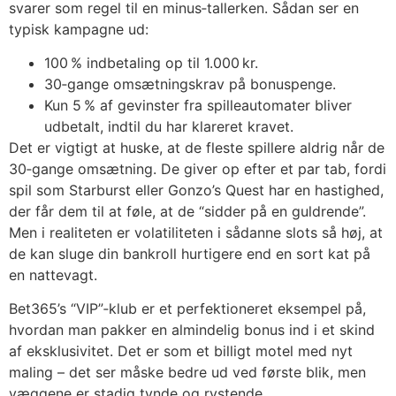
svarer som regel til en minus‑tallerken. Sådan ser en
typisk kampagne ud:
100 % indbetaling op til 1.000 kr.
30‑gange omsætningskrav på bonuspenge.
Kun 5 % af gevinster fra spilleautomater bliver
udbetalt, indtil du har klareret kravet.
Det er vigtigt at huske, at de fleste spillere aldrig når de
30‑gange omsætning. De giver op efter et par tab, fordi
spil som Starburst eller Gonzo’s Quest har en hastighed,
der får dem til at føle, at de “sidder på en guldrende”.
Men i realiteten er volatiliteten i sådanne slots så høj, at
de kan sluge din bankroll hurtigere end en sort kat på
en nattevagt.
Bet365’s “VIP”‑klub er et perfektioneret eksempel på,
hvordan man pakker en almindelig bonus ind i et skind
af eksklusivitet. Det er som et billigt motel med nyt
maling – det ser måske bedre ud ved første blik, men
væggene er stadig tynde og rystende.