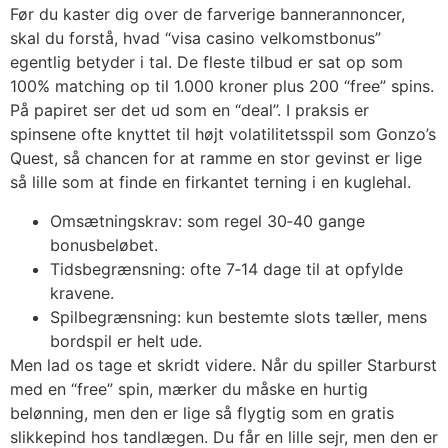
Før du kaster dig over de farverige bannerannoncer,
skal du forstå, hvad “visa casino velkomstbonus”
egentlig betyder i tal. De fleste tilbud er sat op som
100% matching op til 1.000 kroner plus 200 “free” spins.
På papiret ser det ud som en “deal”. I praksis er
spinsene ofte knyttet til højt volatilitetsspil som Gonzo’s
Quest, så chancen for at ramme en stor gevinst er lige
så lille som at finde en firkantet terning i en kuglehal.
Omsætningskrav: som regel 30‑40 gange
bonusbeløbet.
Tidsbegrænsning: ofte 7‑14 dage til at opfylde
kravene.
Spilbegrænsning: kun bestemte slots tæller, mens
bordspil er helt ude.
Men lad os tage et skridt videre. Når du spiller Starburst
med en “free” spin, mærker du måske en hurtig
belønning, men den er lige så flygtig som en gratis
slikkepind hos tandlægen. Du får en lille sejr, men den er