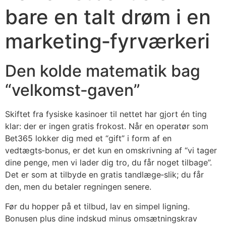
bare en talt drøm i en
marketing‑fyrværkeri
Den kolde matematik bag
“velkomst‑gaven”
Skiftet fra fysiske kasinoer til nettet har gjort én ting
klar: der er ingen gratis frokost. Når en operatør som
Bet365 lokker dig med et “gift” i form af en
vedtægts‑bonus, er det kun en omskrivning af “vi tager
dine penge, men vi lader dig tro, du får noget tilbage”.
Det er som at tilbyde en gratis tandlæge‑slik; du får
den, men du betaler regningen senere.
Før du hopper på et tilbud, lav en simpel ligning.
Bonusen plus dine indskud minus omsætningskrav