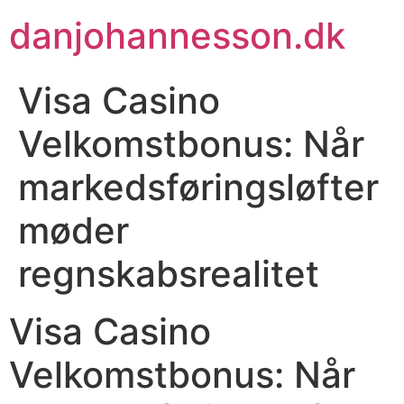
Videre
danjohannesson.dk
til
indhold
Visa Casino
Velkomstbonus: Når
markedsføringsløfter
møder
regnskabsrealitet
Visa Casino
Velkomstbonus: Når