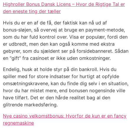
Highroller Bonus Dansk Licens – Hvor de Rigtige Tal er
den eneste ting der tæller
Hvis du er en af de få, der faktisk kan nå ud af
bonus‑sløjen, så overvej at bruge en payment‑metode,
som du har fuld kontrol over. Visa er populær, fordi den
er udbredt, men den kan også komme med ekstra
gebyrer, som du sjældent ser på forsidebanneret. Sådan
en “gift” fra casinoet er ikke uden omkostninger.
Endelig, husk at holde styr på din bankroll. Hvis du
spiller med for store indsatser for hurtigt at opfylde
omsætningskravene, kan du finde dig selv i en situation,
hvor du har mistet mere, end bonusen nogensinde ville
have tilført. Det er den hårde realitet bag al den
glitrende markedsføring.
Nye casino velkomstbonus: Hvorfor de kun er en fancy
regnemaskine