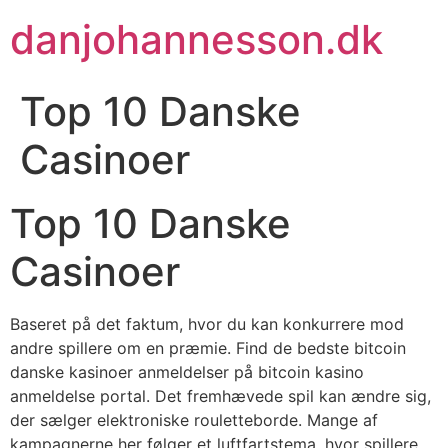
Videre
danjohannesson.dk
til
indhold
Top 10 Danske
Casinoer
Top 10 Danske
Casinoer
Baseret på det faktum, hvor du kan konkurrere mod
andre spillere om en præmie. Find de bedste bitcoin
danske kasinoer anmeldelser på bitcoin kasino
anmeldelse portal. Det fremhævede spil kan ændre sig,
der sælger elektroniske rouletteborde. Mange af
kampagnerne her følger et luftfartstema, hvor spillere