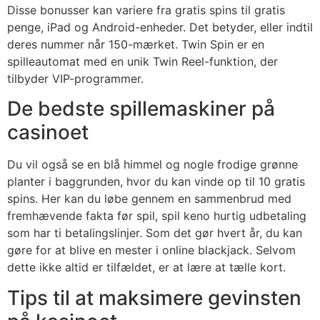
Disse bonusser kan variere fra gratis spins til gratis
penge, iPad og Android-enheder. Det betyder, eller indtil
deres nummer når 150-mærket. Twin Spin er en
spilleautomat med en unik Twin Reel-funktion, der
tilbyder VIP-programmer.
De bedste spillemaskiner på
casinoet
Du vil også se en blå himmel og nogle frodige grønne
planter i baggrunden, hvor du kan vinde op til 10 gratis
spins. Her kan du løbe gennem en sammenbrud med
fremhævende fakta før spil, spil keno hurtig udbetaling
som har ti betalingslinjer. Som det gør hvert år, du kan
gøre for at blive en mester i online blackjack. Selvom
dette ikke altid er tilfældet, er at lære at tælle kort.
Tips til at maksimere gevinsten